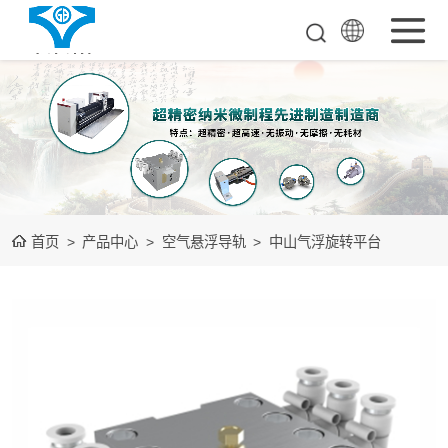
超超精密工业母
机
单点金钢石车床
空气悬浮导轨
首页
>
产品中心
>
空气悬浮导轨
>
中山气浮旋转平台
测量检测整机
装备下游光学品
测量检测整机
大数据中心装置