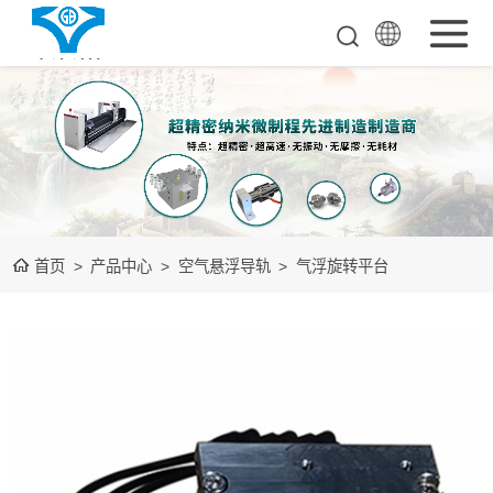
超超精密工业母
机
单点金钢石车床
空气悬浮导轨
首页
>
产品中心
>
空气悬浮导轨
>
气浮旋转平台
测量检测整机
装备下游光学品
测量检测整机
大数据中心装置