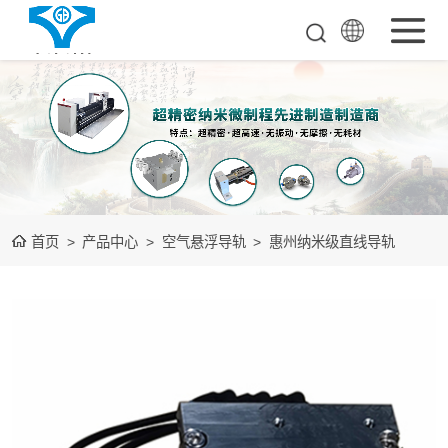
超超精密工业母
机
单点金钢石车床
空气悬浮导轨
首页
>
产品中心
>
空气悬浮导轨
>
惠州纳米级直线导轨
测量检测整机
装备下游光学品
测量检测整机
大数据中心装置