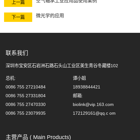
空气轴承工业应用品使用案例
空气电主轴与转
上一篇
微光学的应用
台
下一篇
联系我们
深圳市宝安区石岩洲石路石头山工业区美生青谷冬藏楼102
总机:
谭小姐
0086 755 27210484
18938844421
0086 755 27331804
邮箱:
0086 755 27470330
biolink@vip.163.com
0086 755 23079935
172129161@qq.c om
主营产品 ( Main Products)