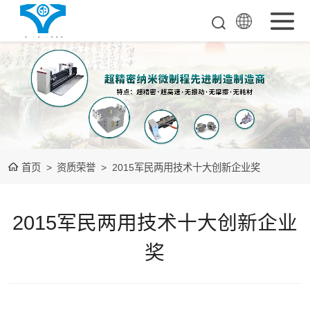
超超精密工业母
机
单点金钢石车床
空气悬浮导轨
首页
>
资质荣誉
>
2015军民两用技术十大创新企业奖
测量检测整机
装备下游光学品
2015军民两用技术十大创新企业
测量检测整机
奖
大数据中心装置