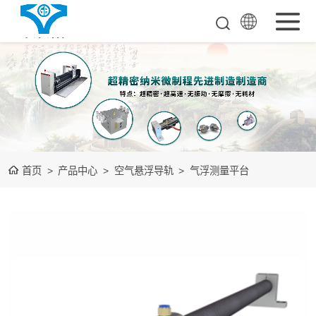
超超精密工业母
机
单点金钢石车床
空气悬浮导轨
首页
>
产品中心
>
空气悬浮导轨
>
气浮测量平台
测量检测整机
装备下游光学品
测量检测整机
大数据中心装置