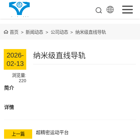
首页
>
新闻动态
>
公司动态
>
纳米级直线导轨
超超精密工业母
机
单点金钢石车床
纳米级直线导轨
2026-
02-13
空气悬浮导轨
浏览量:
测量检测整机
220
简介
装备下游光学品
详情
测量检测整机
大数据中心装置
超精密运动平台
上一篇